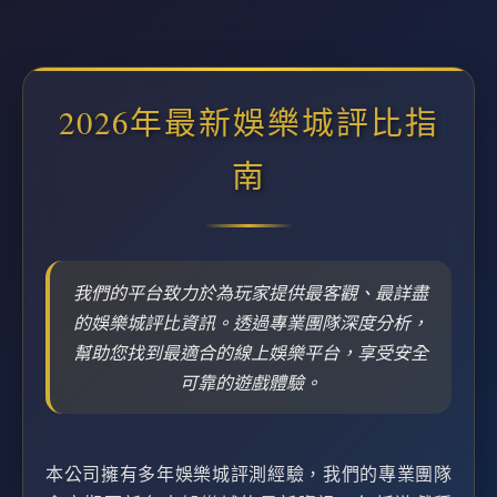
2026年最新娛樂城評比指
南
我們的平台致力於為玩家提供最客觀、最詳盡
的娛樂城評比資訊。透過專業團隊深度分析，
幫助您找到最適合的線上娛樂平台，享受安全
可靠的遊戲體驗。
本公司擁有多年娛樂城評測經驗，我們的專業團隊