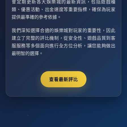
會定期更新各大娛樂城的最新資訊，包括遊戲種
類、優惠活動、出金速度等重要指標，確保為玩家
提供最準確的參考依據。
我們深知選擇合適的娛樂城對玩家的重要性，因此
建立了完整的評比機制，從安全性、遊戲品質到客
服服務等多個面向進行全方位分析，讓您能夠做出
最明智的選擇。
查看最新評比