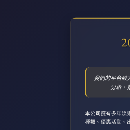
我們的平台致
分析，
本公司擁有多年娛
種類、優惠活動、