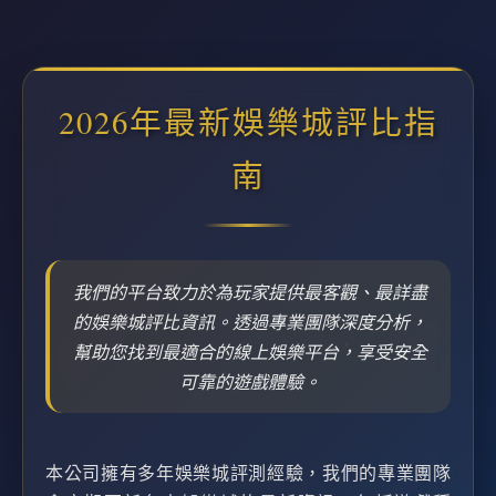
2026年最新娛樂城評比指
南
我們的平台致力於為玩家提供最客觀、最詳盡
的娛樂城評比資訊。透過專業團隊深度分析，
幫助您找到最適合的線上娛樂平台，享受安全
可靠的遊戲體驗。
本公司擁有多年娛樂城評測經驗，我們的專業團隊