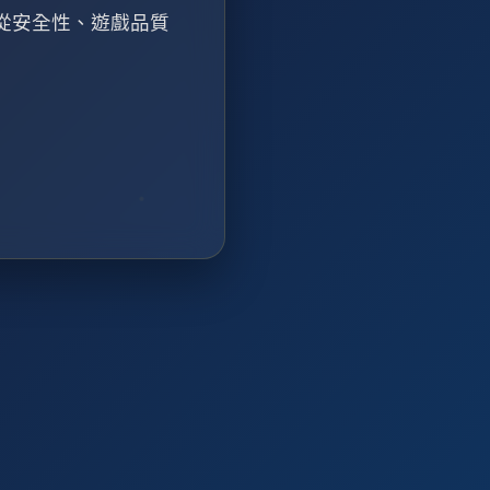
從安全性、遊戲品質