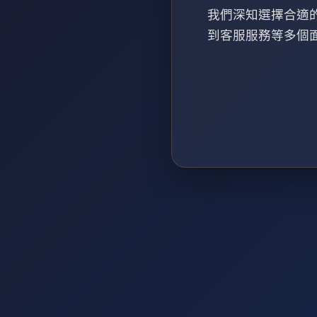
我們深知選擇合適
到客服服務等多個