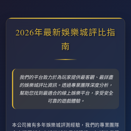
2026年最新娛樂城評比指
南
我們的平台致力於為玩家提供最客觀、最詳盡
的娛樂城評比資訊。透過專業團隊深度分析，
幫助您找到最適合的線上娛樂平台，享受安全
可靠的遊戲體驗。
本公司擁有多年娛樂城評測經驗，我們的專業團隊