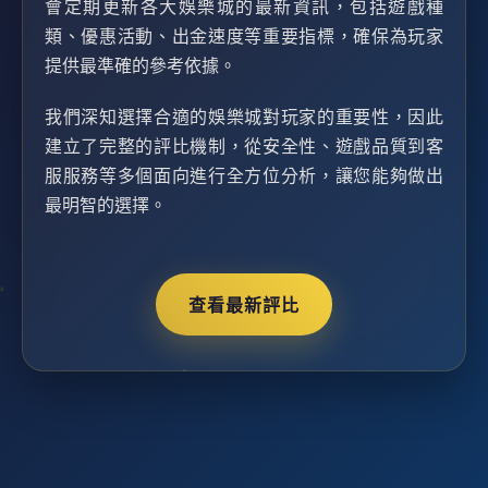
會定期更新各大娛樂城的最新資訊，包括遊戲種
類、優惠活動、出金速度等重要指標，確保為玩家
提供最準確的參考依據。
我們深知選擇合適的娛樂城對玩家的重要性，因此
建立了完整的評比機制，從安全性、遊戲品質到客
服服務等多個面向進行全方位分析，讓您能夠做出
最明智的選擇。
查看最新評比