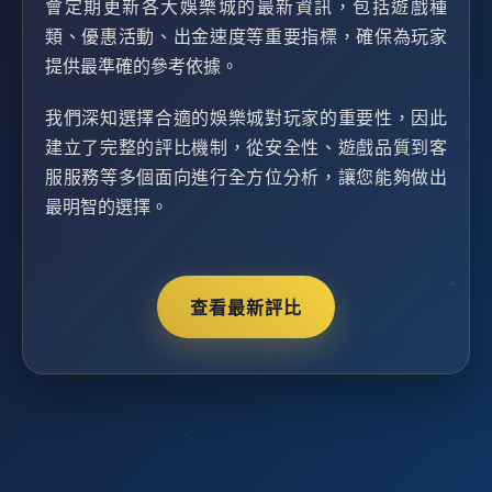
會定期更新各大娛樂城的最新資訊，包括遊戲種
類、優惠活動、出金速度等重要指標，確保為玩家
提供最準確的參考依據。
我們深知選擇合適的娛樂城對玩家的重要性，因此
建立了完整的評比機制，從安全性、遊戲品質到客
服服務等多個面向進行全方位分析，讓您能夠做出
最明智的選擇。
查看最新評比