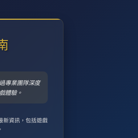
南
過專業團隊深度
戲體驗。
最新資訊，包括遊戲
。