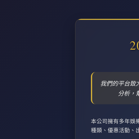
我們的平台致
分析，
本公司擁有多年娛
種類、優惠活動、