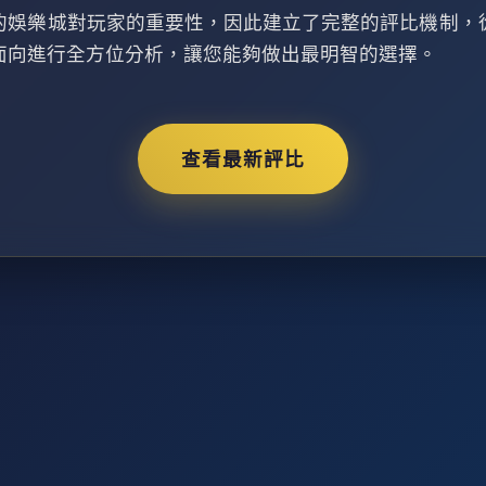
的娛樂城對玩家的重要性，因此建立了完整的評比機制，
面向進行全方位分析，讓您能夠做出最明智的選擇。
查看最新評比