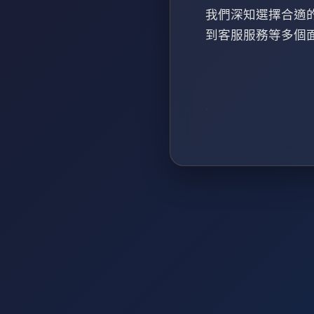
我們深知選擇合適
到客服服務等多個