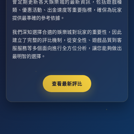
會定期更新各大娛樂城的最新資訊，包括遊戲種
類、優惠活動、出金速度等重要指標，確保為玩家
提供最準確的參考依據。
我們深知選擇合適的娛樂城對玩家的重要性，因此
建立了完整的評比機制，從安全性、遊戲品質到客
服服務等多個面向進行全方位分析，讓您能夠做出
最明智的選擇。
查看最新評比