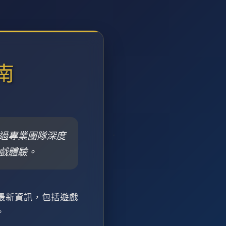
南
過專業團隊深度
戲體驗。
最新資訊，包括遊戲
。