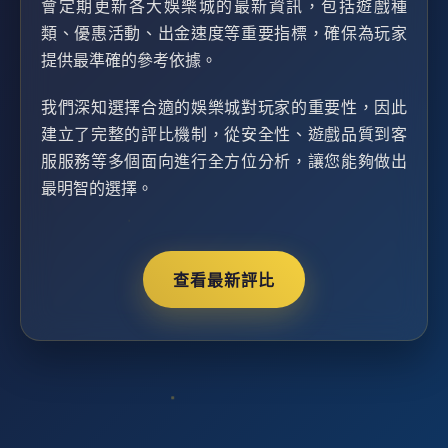
會定期更新各大娛樂城的最新資訊，包括遊戲種
類、優惠活動、出金速度等重要指標，確保為玩家
提供最準確的參考依據。
我們深知選擇合適的娛樂城對玩家的重要性，因此
建立了完整的評比機制，從安全性、遊戲品質到客
服服務等多個面向進行全方位分析，讓您能夠做出
最明智的選擇。
查看最新評比