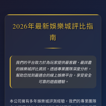
2026年最新娛樂城評比指
南
我們的平台致力於為玩家提供最客觀、最詳盡
的娛樂城評比資訊。透過專業團隊深度分析，
幫助您找到最適合的線上娛樂平台，享受安全
可靠的遊戲體驗。
本公司擁有多年娛樂城評測經驗，我們的專業團隊