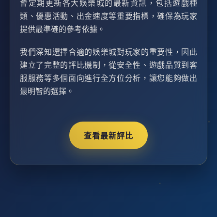
會定期更新各大娛樂城的最新資訊，包括遊戲種
類、優惠活動、出金速度等重要指標，確保為玩家
提供最準確的參考依據。
我們深知選擇合適的娛樂城對玩家的重要性，因此
建立了完整的評比機制，從安全性、遊戲品質到客
服服務等多個面向進行全方位分析，讓您能夠做出
最明智的選擇。
查看最新評比