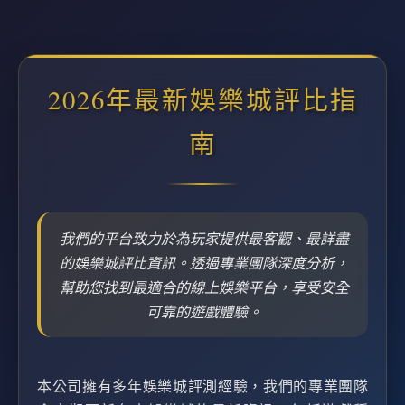
2026年最新娛樂城評比指
南
我們的平台致力於為玩家提供最客觀、最詳盡
的娛樂城評比資訊。透過專業團隊深度分析，
幫助您找到最適合的線上娛樂平台，享受安全
可靠的遊戲體驗。
本公司擁有多年娛樂城評測經驗，我們的專業團隊