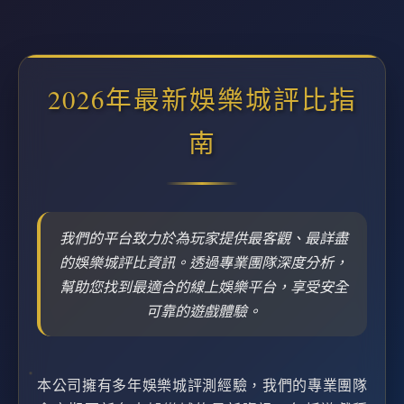
2026年最新娛樂城評比指
南
我們的平台致力於為玩家提供最客觀、最詳盡
的娛樂城評比資訊。透過專業團隊深度分析，
幫助您找到最適合的線上娛樂平台，享受安全
可靠的遊戲體驗。
本公司擁有多年娛樂城評測經驗，我們的專業團隊