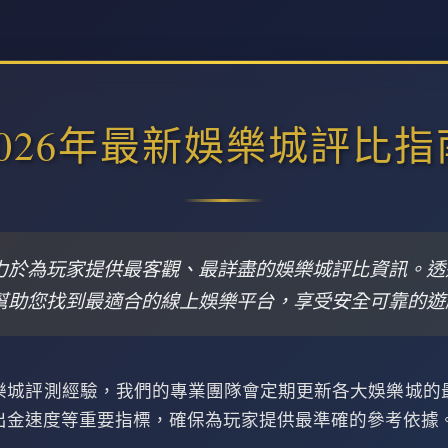
2026年最新娛樂城評比指
力於為玩家提供最客觀、最詳盡的娛樂城評比資訊。透
幫助您找到最適合的線上娛樂平台，享受安全可靠的遊
樂城評測經驗，我們的專業團隊會定期更新各大娛樂城的
出金速度等重要指標，確保為玩家提供最準確的參考依據