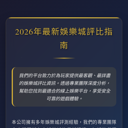
2026年最新娛樂城評比指
南
我們的平台致力於為玩家提供最客觀、最詳盡
的娛樂城評比資訊。透過專業團隊深度分析，
幫助您找到最適合的線上娛樂平台，享受安全
可靠的遊戲體驗。
本公司擁有多年娛樂城評測經驗，我們的專業團隊