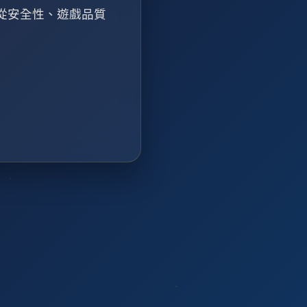
從安全性、遊戲品質