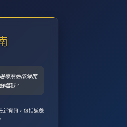
南
過專業團隊深度
戲體驗。
最新資訊，包括遊戲
。