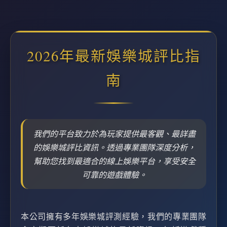
2026年最新娛樂城評比指
南
我們的平台致力於為玩家提供最客觀、最詳盡
的娛樂城評比資訊。透過專業團隊深度分析，
幫助您找到最適合的線上娛樂平台，享受安全
可靠的遊戲體驗。
本公司擁有多年娛樂城評測經驗，我們的專業團隊