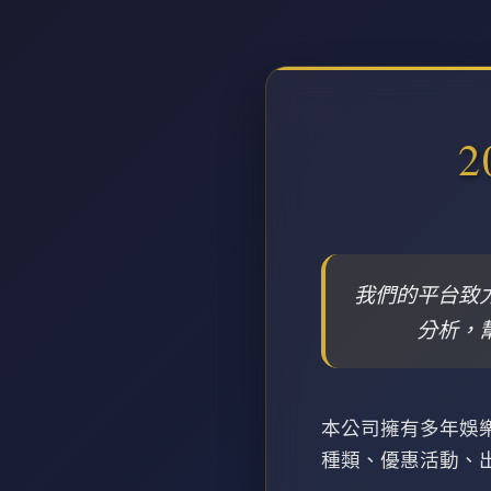
我們的平台致
分析，
本公司擁有多年娛
種類、優惠活動、