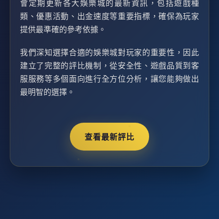
會定期更新各大娛樂城的最新資訊，包括遊戲種
類、優惠活動、出金速度等重要指標，確保為玩家
提供最準確的參考依據。
我們深知選擇合適的娛樂城對玩家的重要性，因此
建立了完整的評比機制，從安全性、遊戲品質到客
服服務等多個面向進行全方位分析，讓您能夠做出
最明智的選擇。
查看最新評比