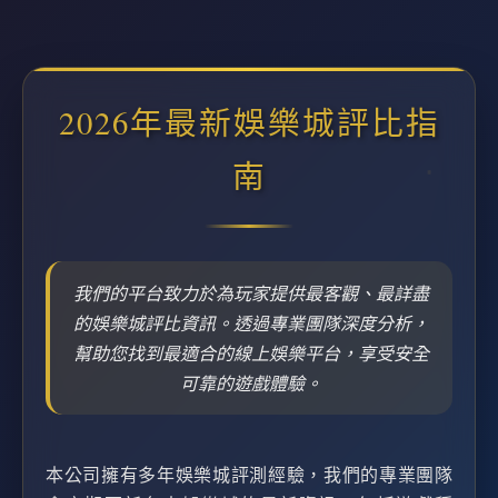
2026年最新娛樂城評比指
南
我們的平台致力於為玩家提供最客觀、最詳盡
的娛樂城評比資訊。透過專業團隊深度分析，
幫助您找到最適合的線上娛樂平台，享受安全
可靠的遊戲體驗。
本公司擁有多年娛樂城評測經驗，我們的專業團隊