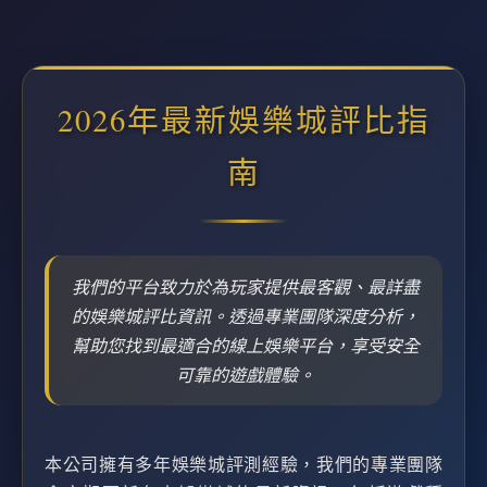
2026年最新娛樂城評比指
南
我們的平台致力於為玩家提供最客觀、最詳盡
的娛樂城評比資訊。透過專業團隊深度分析，
幫助您找到最適合的線上娛樂平台，享受安全
可靠的遊戲體驗。
本公司擁有多年娛樂城評測經驗，我們的專業團隊