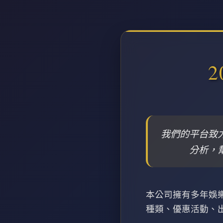
我們的平台致
分析，
本公司擁有多年娛
種類、優惠活動、