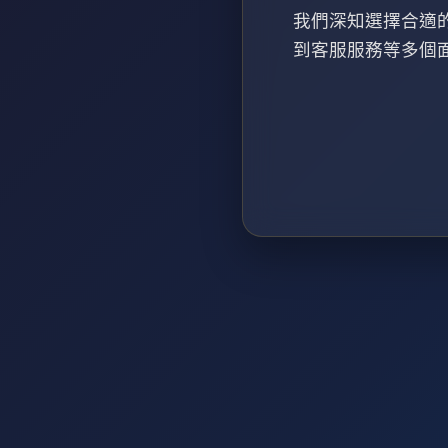
我們深知選擇合適
到客服服務等多個