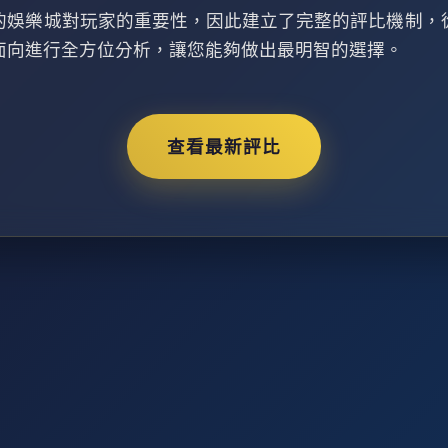
的娛樂城對玩家的重要性，因此建立了完整的評比機制，
面向進行全方位分析，讓您能夠做出最明智的選擇。
查看最新評比