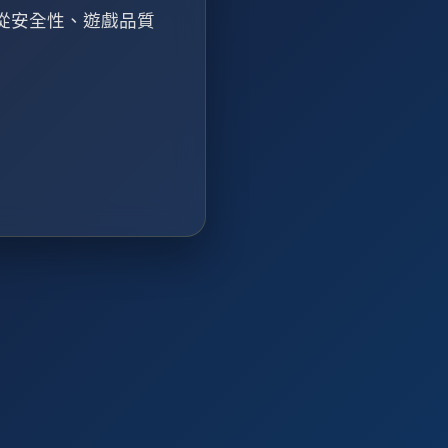
從安全性、遊戲品質