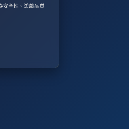
從安全性、遊戲品質