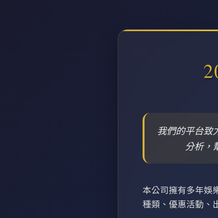
我們的平台致
分析，
本公司擁有多年娛
種類、優惠活動、