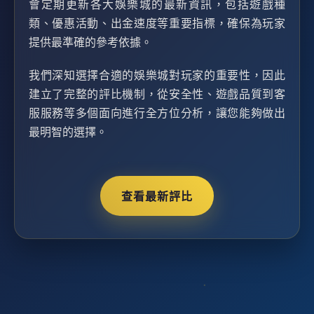
會定期更新各大娛樂城的最新資訊，包括遊戲種
類、優惠活動、出金速度等重要指標，確保為玩家
提供最準確的參考依據。
我們深知選擇合適的娛樂城對玩家的重要性，因此
建立了完整的評比機制，從安全性、遊戲品質到客
服服務等多個面向進行全方位分析，讓您能夠做出
最明智的選擇。
查看最新評比