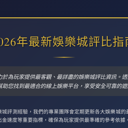
2026年最新娛樂城評比指
力於為玩家提供最客觀、最詳盡的娛樂城評比資訊。透
幫助您找到最適合的線上娛樂平台，享受安全可靠的遊
樂城評測經驗，我們的專業團隊會定期更新各大娛樂城的
出金速度等重要指標，確保為玩家提供最準確的參考依據