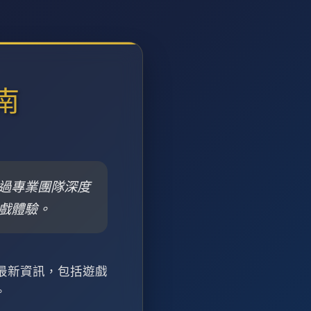
南
過專業團隊深度
戲體驗。
最新資訊，包括遊戲
。