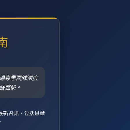
南
過專業團隊深度
戲體驗。
最新資訊，包括遊戲
。