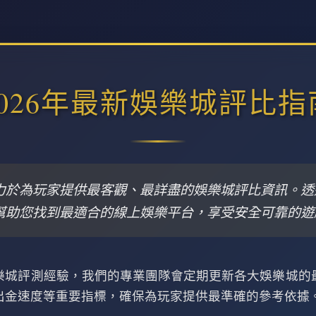
2026年最新娛樂城評比指
力於為玩家提供最客觀、最詳盡的娛樂城評比資訊。透
幫助您找到最適合的線上娛樂平台，享受安全可靠的遊
樂城評測經驗，我們的專業團隊會定期更新各大娛樂城的
出金速度等重要指標，確保為玩家提供最準確的參考依據