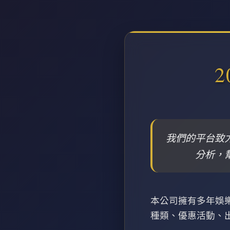
我們的平台致
分析，
本公司擁有多年娛
種類、優惠活動、