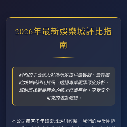
2026年最新娛樂城評比指
南
我們的平台致力於為玩家提供最客觀、最詳盡
的娛樂城評比資訊。透過專業團隊深度分析，
幫助您找到最適合的線上娛樂平台，享受安全
可靠的遊戲體驗。
本公司擁有多年娛樂城評測經驗，我們的專業團隊