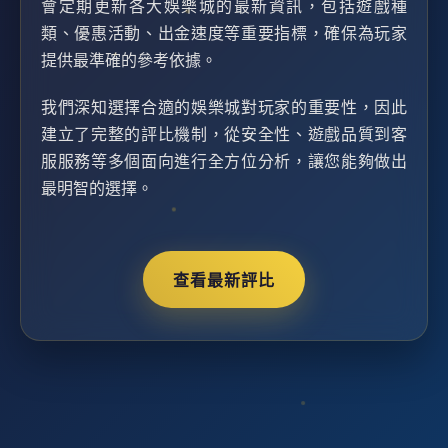
會定期更新各大娛樂城的最新資訊，包括遊戲種
類、優惠活動、出金速度等重要指標，確保為玩家
提供最準確的參考依據。
我們深知選擇合適的娛樂城對玩家的重要性，因此
建立了完整的評比機制，從安全性、遊戲品質到客
服服務等多個面向進行全方位分析，讓您能夠做出
最明智的選擇。
查看最新評比