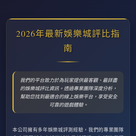
2026年最新娛樂城評比指
南
我們的平台致力於為玩家提供最客觀、最詳盡
的娛樂城評比資訊。透過專業團隊深度分析，
幫助您找到最適合的線上娛樂平台，享受安全
可靠的遊戲體驗。
本公司擁有多年娛樂城評測經驗，我們的專業團隊