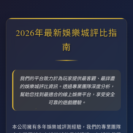
2026年最新娛樂城評比指
南
我們的平台致力於為玩家提供最客觀、最詳盡
的娛樂城評比資訊。透過專業團隊深度分析，
幫助您找到最適合的線上娛樂平台，享受安全
可靠的遊戲體驗。
本公司擁有多年娛樂城評測經驗，我們的專業團隊