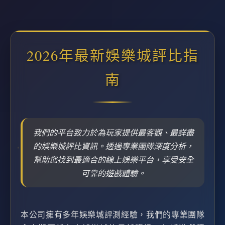
2026年最新娛樂城評比指
南
我們的平台致力於為玩家提供最客觀、最詳盡
的娛樂城評比資訊。透過專業團隊深度分析，
幫助您找到最適合的線上娛樂平台，享受安全
可靠的遊戲體驗。
本公司擁有多年娛樂城評測經驗，我們的專業團隊