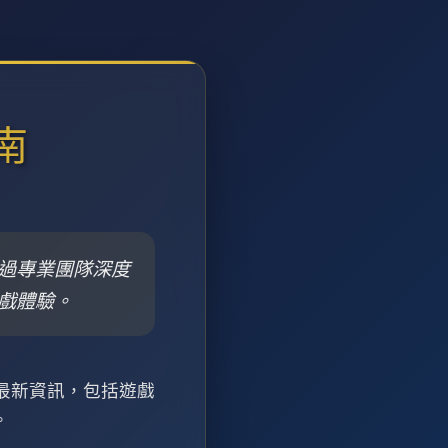
南
過專業團隊深度
戲體驗。
最新資訊，包括遊戲
。