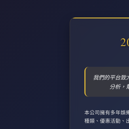
我們的平台致
分析，
本公司擁有多年娛
種類、優惠活動、