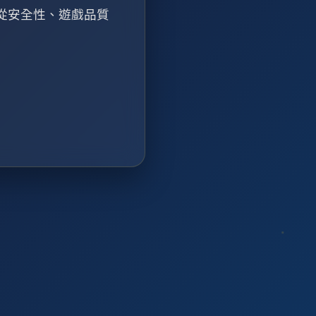
從安全性、遊戲品質