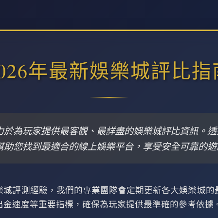
2026年最新娛樂城評比指
力於為玩家提供最客觀、最詳盡的娛樂城評比資訊。透
幫助您找到最適合的線上娛樂平台，享受安全可靠的遊
樂城評測經驗，我們的專業團隊會定期更新各大娛樂城的
出金速度等重要指標，確保為玩家提供最準確的參考依據