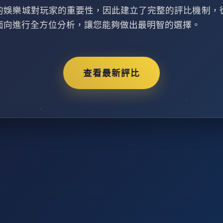
的娛樂城對玩家的重要性，因此建立了完整的評比機制，
面向進行全方位分析，讓您能夠做出最明智的選擇。
查看最新評比