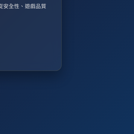
從安全性、遊戲品質