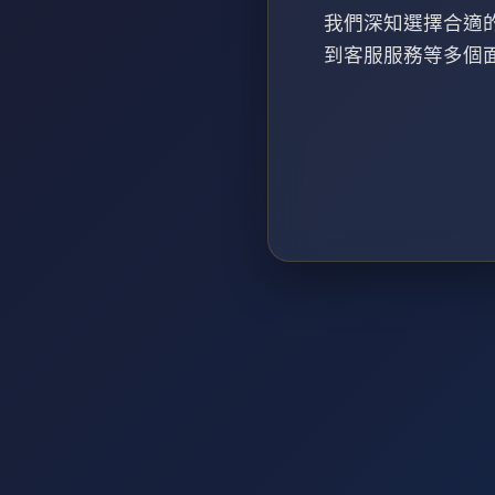
我們深知選擇合適
到客服服務等多個