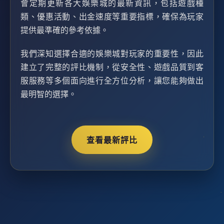
會定期更新各大娛樂城的最新資訊，包括遊戲種
類、優惠活動、出金速度等重要指標，確保為玩家
提供最準確的參考依據。
我們深知選擇合適的娛樂城對玩家的重要性，因此
建立了完整的評比機制，從安全性、遊戲品質到客
服服務等多個面向進行全方位分析，讓您能夠做出
最明智的選擇。
查看最新評比