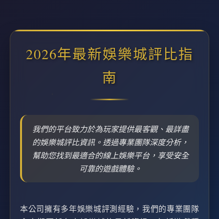
2026年最新娛樂城評比指
南
我們的平台致力於為玩家提供最客觀、最詳盡
的娛樂城評比資訊。透過專業團隊深度分析，
幫助您找到最適合的線上娛樂平台，享受安全
可靠的遊戲體驗。
本公司擁有多年娛樂城評測經驗，我們的專業團隊