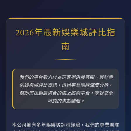
2026年最新娛樂城評比指
南
我們的平台致力於為玩家提供最客觀、最詳盡
的娛樂城評比資訊。透過專業團隊深度分析，
幫助您找到最適合的線上娛樂平台，享受安全
可靠的遊戲體驗。
本公司擁有多年娛樂城評測經驗，我們的專業團隊