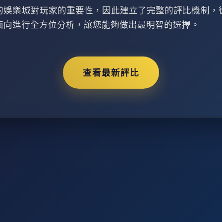
的娛樂城對玩家的重要性，因此建立了完整的評比機制，
面向進行全方位分析，讓您能夠做出最明智的選擇。
查看最新評比