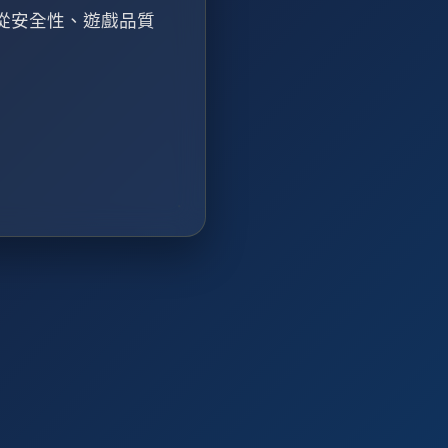
從安全性、遊戲品質