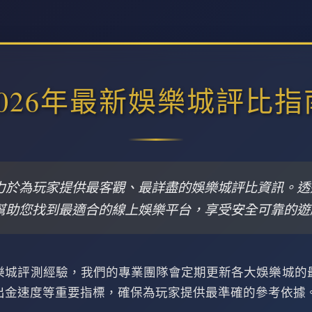
2026年最新娛樂城評比指
力於為玩家提供最客觀、最詳盡的娛樂城評比資訊。透
幫助您找到最適合的線上娛樂平台，享受安全可靠的遊
樂城評測經驗，我們的專業團隊會定期更新各大娛樂城的
出金速度等重要指標，確保為玩家提供最準確的參考依據