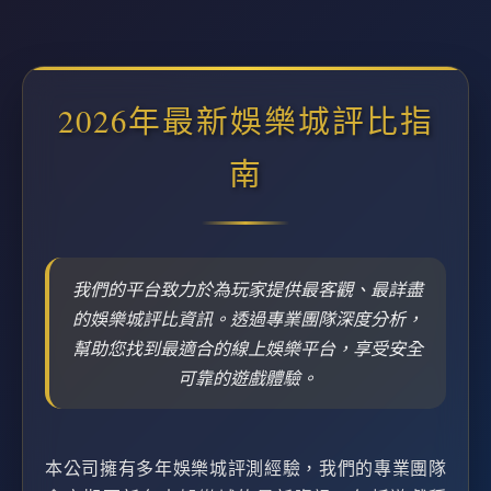
2026年最新娛樂城評比指
南
我們的平台致力於為玩家提供最客觀、最詳盡
的娛樂城評比資訊。透過專業團隊深度分析，
幫助您找到最適合的線上娛樂平台，享受安全
可靠的遊戲體驗。
本公司擁有多年娛樂城評測經驗，我們的專業團隊