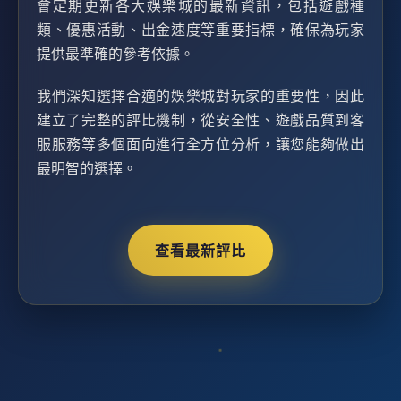
會定期更新各大娛樂城的最新資訊，包括遊戲種
類、優惠活動、出金速度等重要指標，確保為玩家
提供最準確的參考依據。
我們深知選擇合適的娛樂城對玩家的重要性，因此
建立了完整的評比機制，從安全性、遊戲品質到客
服服務等多個面向進行全方位分析，讓您能夠做出
最明智的選擇。
查看最新評比