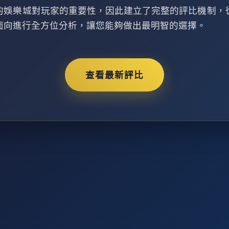
的娛樂城對玩家的重要性，因此建立了完整的評比機制，
面向進行全方位分析，讓您能夠做出最明智的選擇。
查看最新評比