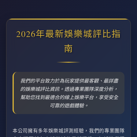
2026年最新娛樂城評比指
南
我們的平台致力於為玩家提供最客觀、最詳盡
的娛樂城評比資訊。透過專業團隊深度分析，
幫助您找到最適合的線上娛樂平台，享受安全
可靠的遊戲體驗。
本公司擁有多年娛樂城評測經驗，我們的專業團隊