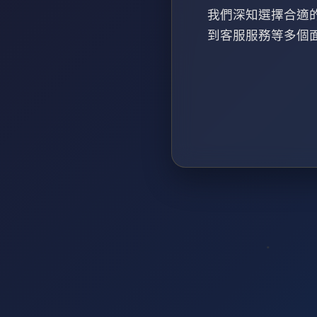
我們深知選擇合適
到客服服務等多個