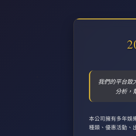
我們的平台致
分析，
本公司擁有多年娛
種類、優惠活動、