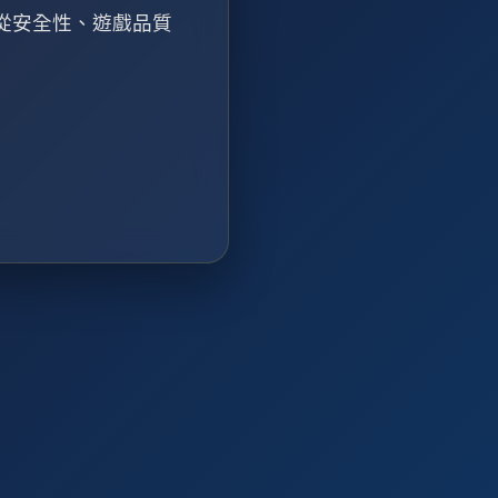
從安全性、遊戲品質