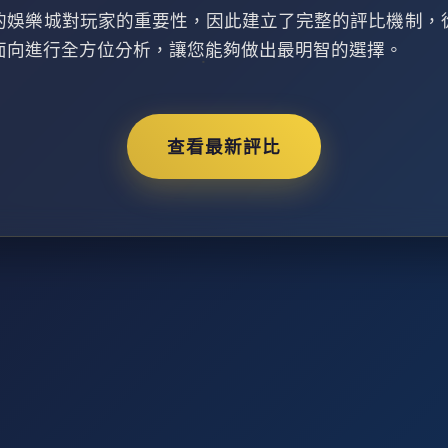
的娛樂城對玩家的重要性，因此建立了完整的評比機制，
面向進行全方位分析，讓您能夠做出最明智的選擇。
查看最新評比