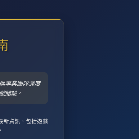
南
過專業團隊深度
戲體驗。
最新資訊，包括遊戲
。