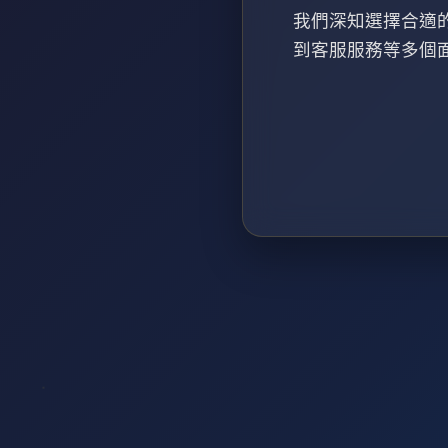
我們深知選擇合適
到客服服務等多個