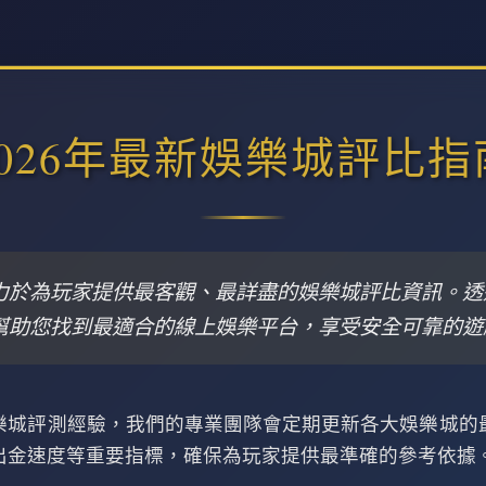
2026年最新娛樂城評比指
力於為玩家提供最客觀、最詳盡的娛樂城評比資訊。透
幫助您找到最適合的線上娛樂平台，享受安全可靠的遊
樂城評測經驗，我們的專業團隊會定期更新各大娛樂城的
出金速度等重要指標，確保為玩家提供最準確的參考依據