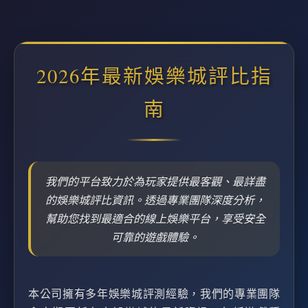
2026年最新娛樂城評比指
南
我們的平台致力於為玩家提供最客觀、最詳盡
的娛樂城評比資訊。透過專業團隊深度分析，
幫助您找到最適合的線上娛樂平台，享受安全
可靠的遊戲體驗。
本公司擁有多年娛樂城評測經驗，我們的專業團隊