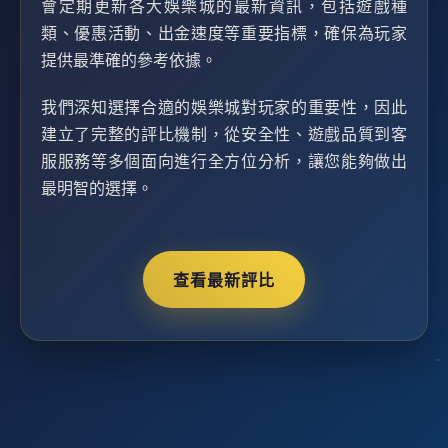
會定期更新各大娛樂城的最新資訊，包括遊戲種
類、優惠活動、出金速度等重要指標，確保為玩家
提供最準確的參考依據。
我們深知選擇合適的娛樂城對玩家的重要性，因此
建立了完整的評比機制，從安全性、遊戲品質到客
服服務等多個面向進行全方位分析，讓您能夠做出
最明智的選擇。
查看最新評比