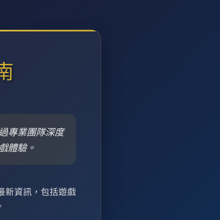
南
過專業團隊深度
戲體驗。
最新資訊，包括遊戲
。