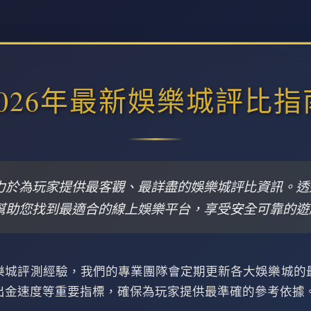
2026年最新娛樂城評比指
力於為玩家提供最客觀、最詳盡的娛樂城評比資訊。透
幫助您找到最適合的線上娛樂平台，享受安全可靠的遊
樂城評測經驗，我們的專業團隊會定期更新各大娛樂城的
出金速度等重要指標，確保為玩家提供最準確的參考依據