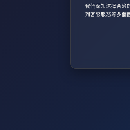
我們深知選擇合適
到客服服務等多個