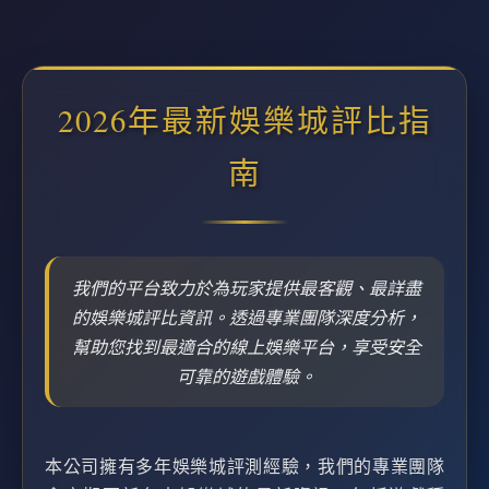
2026年最新娛樂城評比指
南
我們的平台致力於為玩家提供最客觀、最詳盡
的娛樂城評比資訊。透過專業團隊深度分析，
幫助您找到最適合的線上娛樂平台，享受安全
可靠的遊戲體驗。
本公司擁有多年娛樂城評測經驗，我們的專業團隊