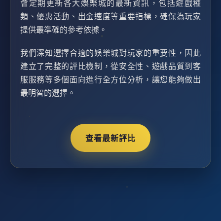
會定期更新各大娛樂城的最新資訊，包括遊戲種
類、優惠活動、出金速度等重要指標，確保為玩家
提供最準確的參考依據。
我們深知選擇合適的娛樂城對玩家的重要性，因此
建立了完整的評比機制，從安全性、遊戲品質到客
服服務等多個面向進行全方位分析，讓您能夠做出
最明智的選擇。
查看最新評比