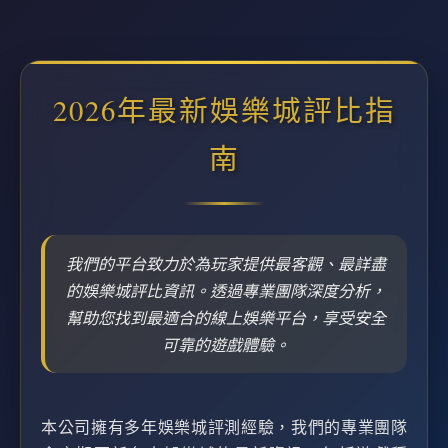
2026年最新娛樂城評比指
南
我們的平台致力於為玩家提供最客觀、最詳盡
的娛樂城評比資訊。透過專業團隊深度分析，
幫助您找到最適合的線上娛樂平台，享受安全
可靠的遊戲體驗。
本公司擁有多年娛樂城評測經驗，我們的專業團隊